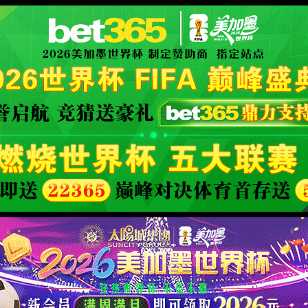
rld Cup
XML 地图