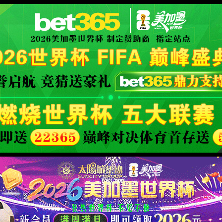
rld Cup
XML 地图